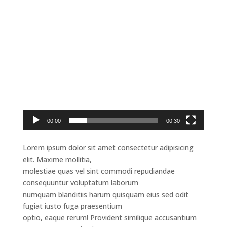
Lecteur
vidéo
00:00
00:30
Lorem ipsum dolor sit amet consectetur adipisicing
elit. Maxime mollitia,
molestiae quas vel sint commodi repudiandae
consequuntur voluptatum laborum
numquam blanditiis harum quisquam eius sed odit
fugiat iusto fuga praesentium
optio, eaque rerum! Provident similique accusantium