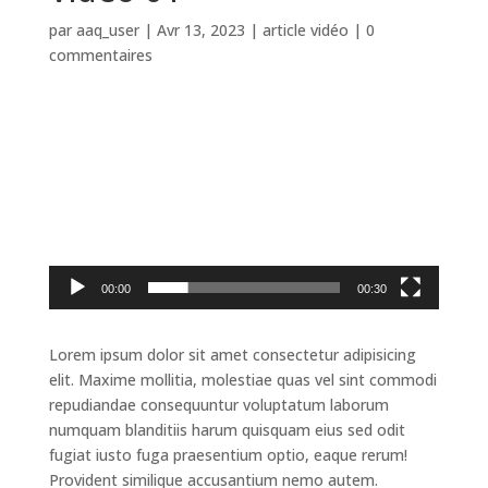
par
aaq_user
|
Avr 13, 2023
|
article vidéo
|
0
commentaires
Lecteur
vidéo
00:00
00:30
Lorem ipsum dolor sit amet consectetur adipisicing
elit. Maxime mollitia, molestiae quas vel sint commodi
repudiandae consequuntur voluptatum laborum
numquam blanditiis harum quisquam eius sed odit
fugiat iusto fuga praesentium optio, eaque rerum!
Provident similique accusantium nemo autem.